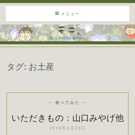
コ
メニュー
ン
テ
ン
ツ
に
モニ。
試した・やってみた・食べてみた！
ス
キ
タグ:
お土産
ッ
プ
食べてみた
—
—
いただきもの：山口みやげ他
2018年3月24日