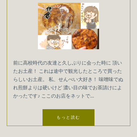
前に高校時代の友達と久しぶりに会った時に 頂い
たお土産！ これは途中で観光したところで買った
らしいお土産。 私、せんべい大好き！ 味噌味でぬ
れ煎餅よりは硬いけど 濃い目の味でお茶請けによ
かったです♪ ここのお店をネットで…
い
もっと読む
た
だ