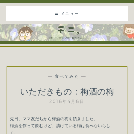
コ
メニュー
ン
テ
ン
ツ
に
モニ。
試した・やってみた・食べてみた！
ス
キ
ッ
食べてみた
—
—
プ
いただきもの：梅酒の梅
2018年4月8日
先日、ママ友だちから梅酒の梅を頂きました。
梅酒を作って飲むけど、漬けている梅は食べないらし
く、