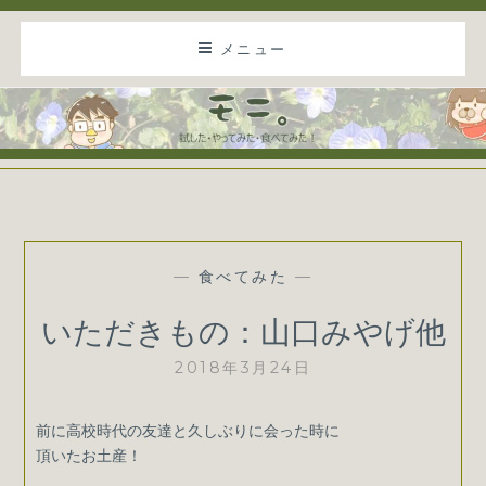
コ
メニュー
ン
テ
ン
ツ
に
モニ。
試した・やってみた・食べてみた！
ス
キ
ッ
食べてみた
—
—
プ
いただきもの：山口みやげ他
2018年3月24日
前に高校時代の友達と久しぶりに会った時に
頂いたお土産！